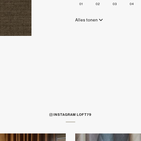
01
02
03
04
Alles tonen
INSTAGRAM LOFT79