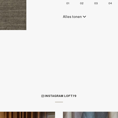
01
02
03
04
Alles tonen
INSTAGRAM LOFT79