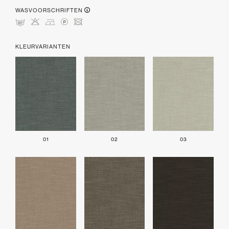
WASVOORSCHRIFTEN
mHDLU
KLEURVARIANTEN
01
02
03