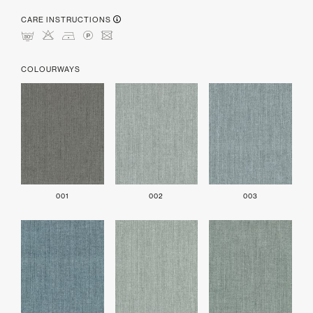
CARE INSTRUCTIONS
mHDLU
COLOURWAYS
001
002
003