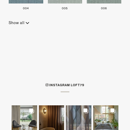
004
005
006
Show all
INSTAGRAM LOFT79