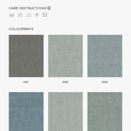
CARE INSTRUCTIONS
mHDLU
COLOURWAYS
001
002
003