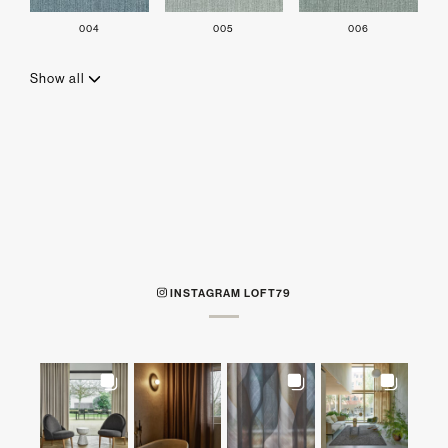
004
005
006
Show all
INSTAGRAM LOFT79