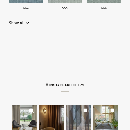
004
005
006
Show all
INSTAGRAM LOFT79