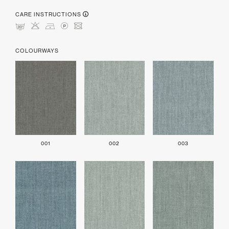
CARE INSTRUCTIONS
mHDLU
COLOURWAYS
001
002
003