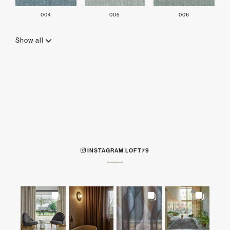
004
005
006
Show all
INSTAGRAM LOFT79