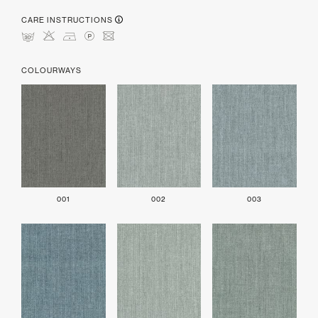
CARE INSTRUCTIONS
mHDLU
COLOURWAYS
001
002
003