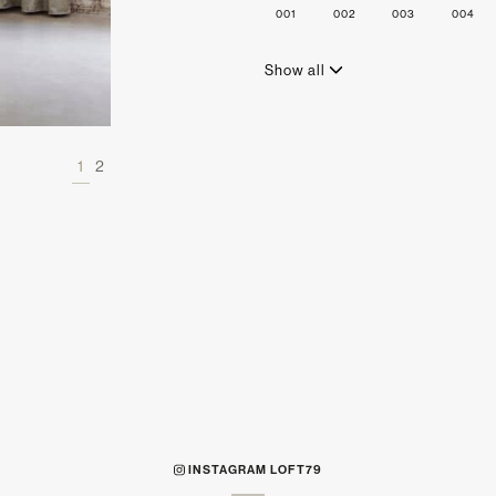
001
002
003
004
Show all
1
2
INSTAGRAM LOFT79