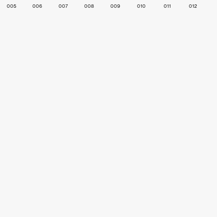
005
006
007
008
009
010
011
012