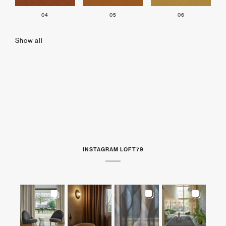
04
05
06
Show all
INSTAGRAM LOFT79