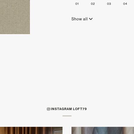
01
02
03
04
Show all
INSTAGRAM LOFT79