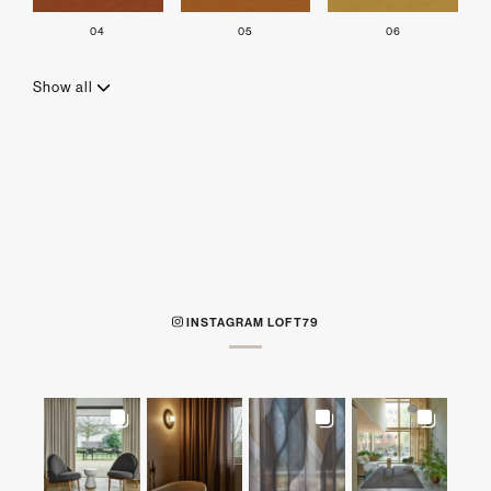
04
05
06
Show all
INSTAGRAM LOFT79