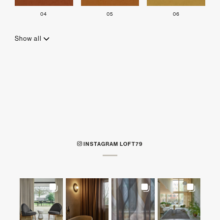
04
05
06
Show all
INSTAGRAM LOFT79