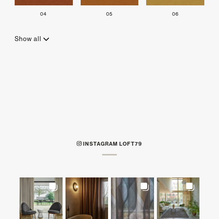
04
05
06
Show all
INSTAGRAM LOFT79