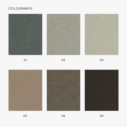
COLOURWAYS
01
02
03
04
05
06