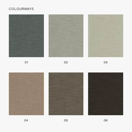
COLOURWAYS
01
02
03
04
05
06