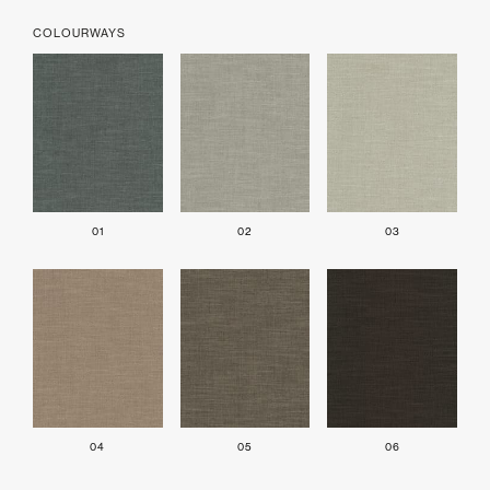
COLOURWAYS
01
02
03
04
05
06