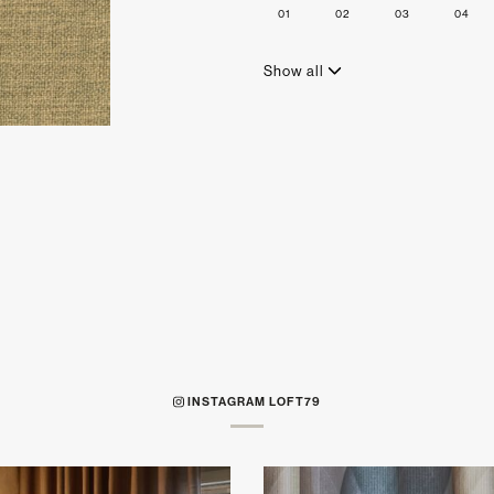
01
02
03
04
Show all
INSTAGRAM LOFT79