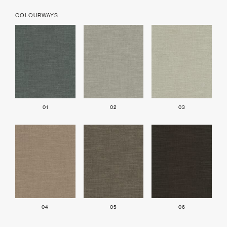
COLOURWAYS
01
02
03
04
05
06