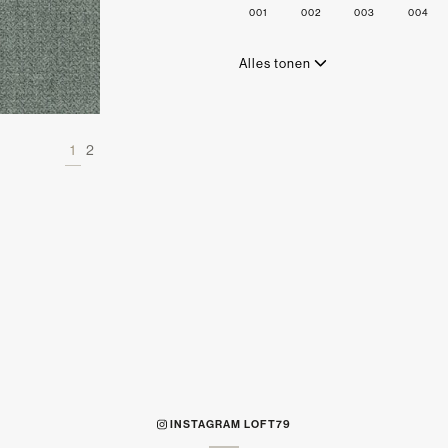
001
002
003
004
Alles tonen
1
2
INSTAGRAM LOFT79