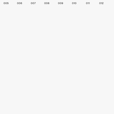
005
006
007
008
009
010
011
012