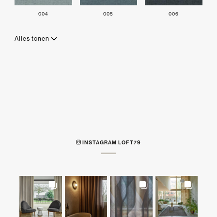
004
005
006
Alles tonen
INSTAGRAM LOFT79