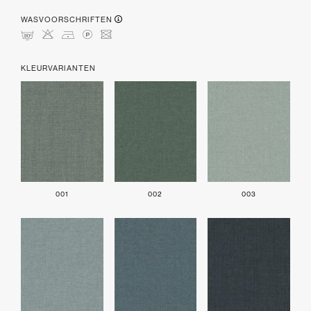
WASVOORSCHRIFTEN
mHDLU
KLEURVARIANTEN
001
002
003