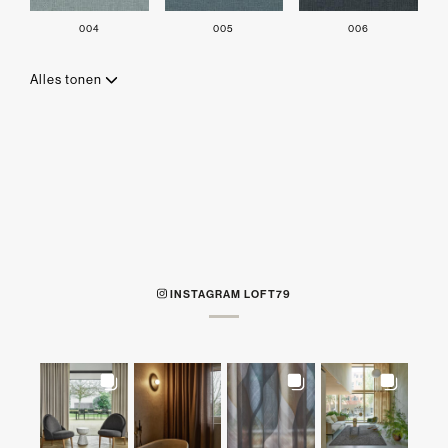
004
005
006
Alles tonen
INSTAGRAM LOFT79