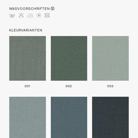
WASVOORSCHRIFTEN
mHDLU
KLEURVARIANTEN
001
002
003