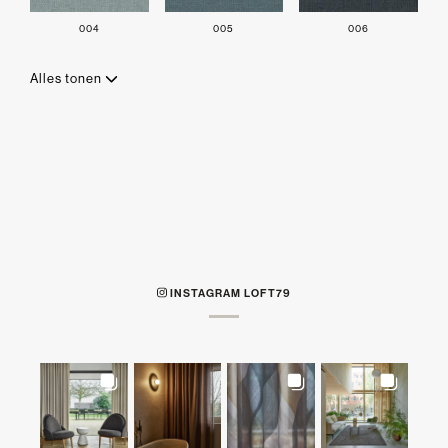
004
005
006
Alles tonen
INSTAGRAM LOFT79