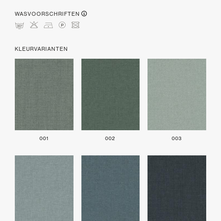
WASVOORSCHRIFTEN
mHDLU
KLEURVARIANTEN
001
002
003