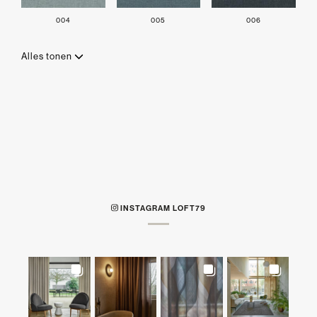
004
005
006
Alles tonen
INSTAGRAM LOFT79