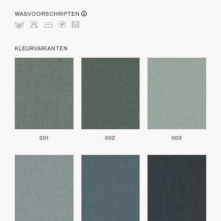
WASVOORSCHRIFTEN
mHDLU
KLEURVARIANTEN
001
002
003