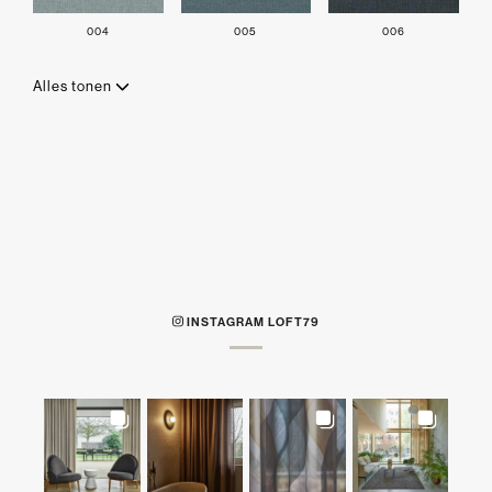
004
005
006
Alles tonen
INSTAGRAM LOFT79