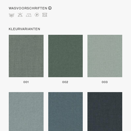
WASVOORSCHRIFTEN
mHDLU
KLEURVARIANTEN
001
002
003