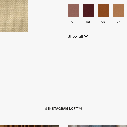
01
02
03
04
Show all
INSTAGRAM LOFT79