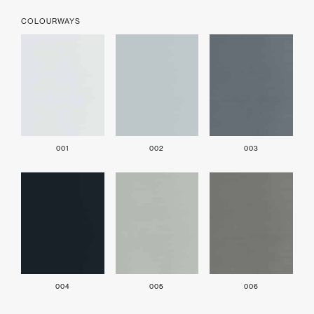
COLOURWAYS
001
002
003
004
005
006