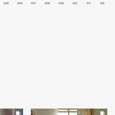
005
006
007
008
009
010
011
012