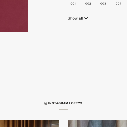
001
002
003
004
Show all
INSTAGRAM LOFT79