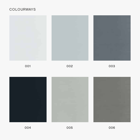
COLOURWAYS
001
002
003
004
005
006