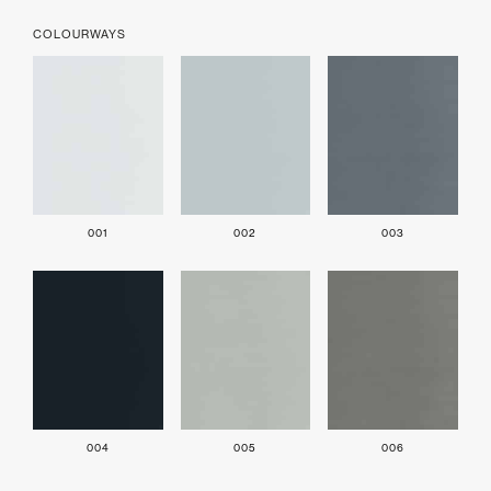
COLOURWAYS
001
002
003
004
005
006