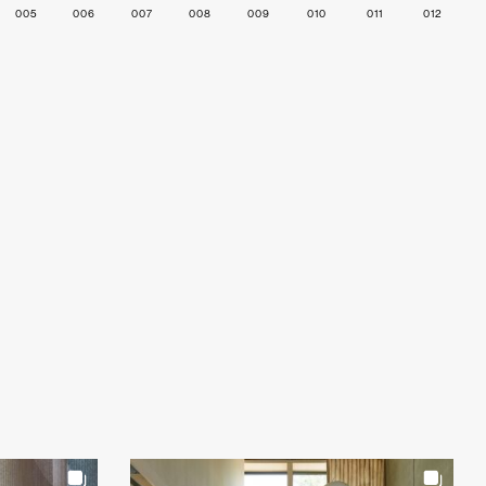
005
006
007
008
009
010
011
012