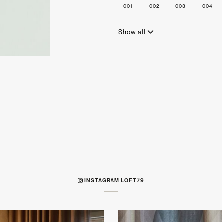
001
002
003
004
Show all
INSTAGRAM LOFT79