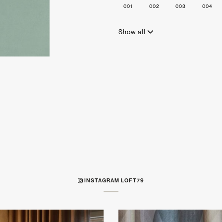
001
002
003
004
Show all
INSTAGRAM LOFT79