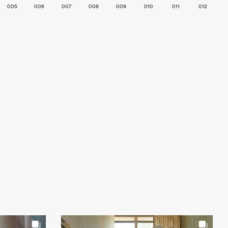
005
006
007
008
009
010
011
012