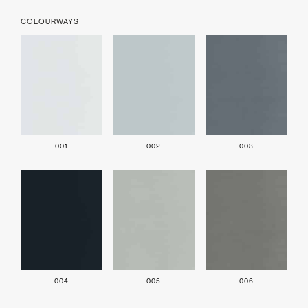
COLOURWAYS
001
002
003
004
005
006