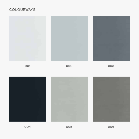
COLOURWAYS
001
002
003
004
005
006