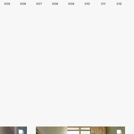
005
006
007
008
009
010
011
012