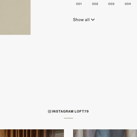
001
002
003
004
Show all
INSTAGRAM LOFT79