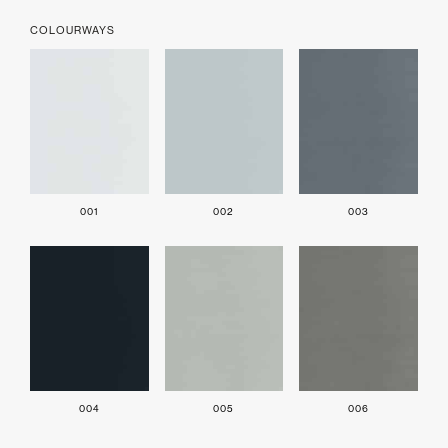
COLOURWAYS
001
002
003
004
005
006