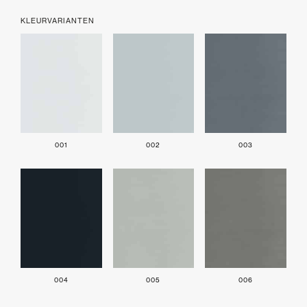
KLEURVARIANTEN
001
002
003
004
005
006