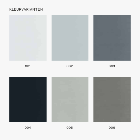
KLEURVARIANTEN
001
002
003
004
005
006