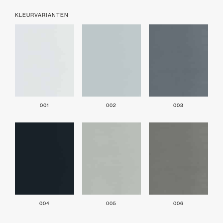
KLEURVARIANTEN
001
002
003
004
005
006