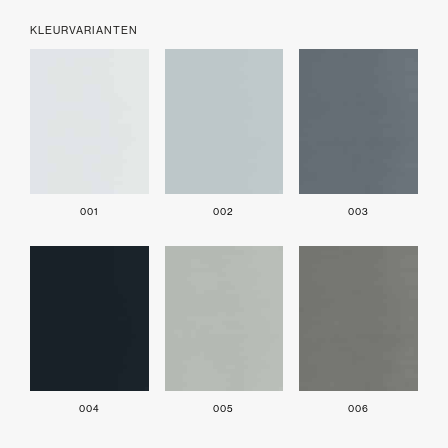
KLEURVARIANTEN
001
002
003
004
005
006