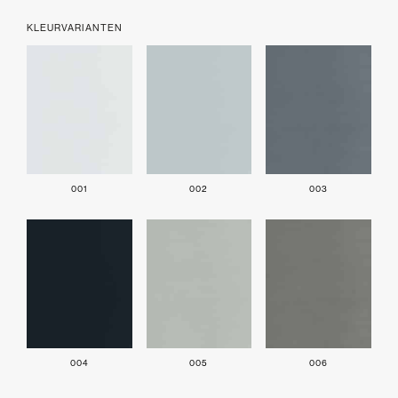
KLEURVARIANTEN
001
002
003
004
005
006