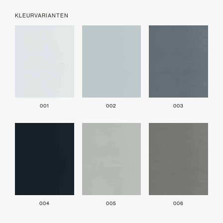
KLEURVARIANTEN
001
002
003
004
005
006