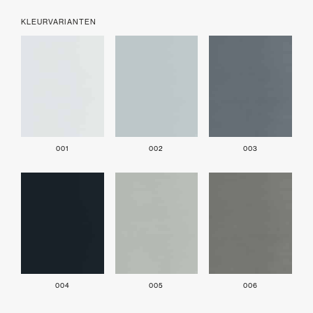
KLEURVARIANTEN
001
002
003
004
005
006