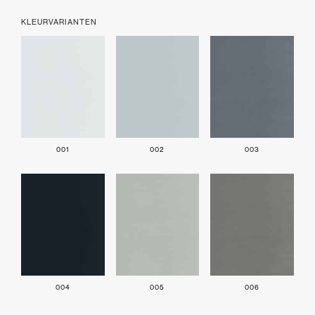
KLEURVARIANTEN
001
002
003
004
005
006