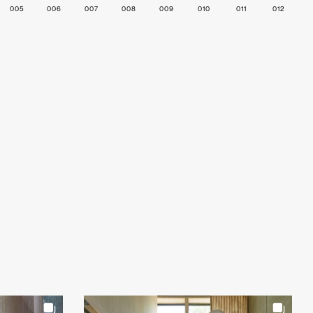
005
006
007
008
009
010
011
012