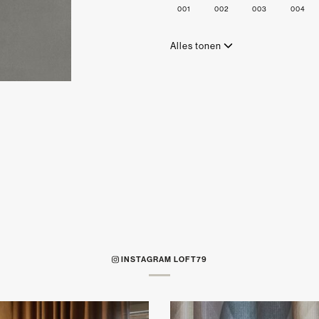
001
002
003
004
Alles tonen
INSTAGRAM LOFT79