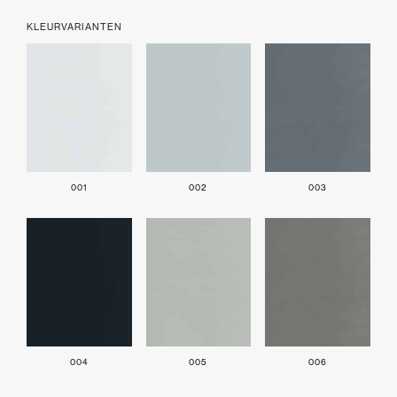
KLEURVARIANTEN
001
002
003
004
005
006