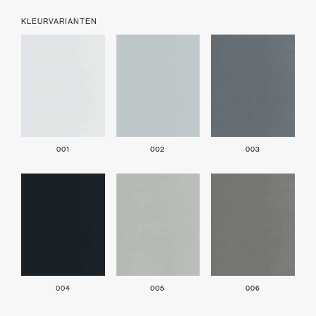
KLEURVARIANTEN
001
002
003
004
005
006