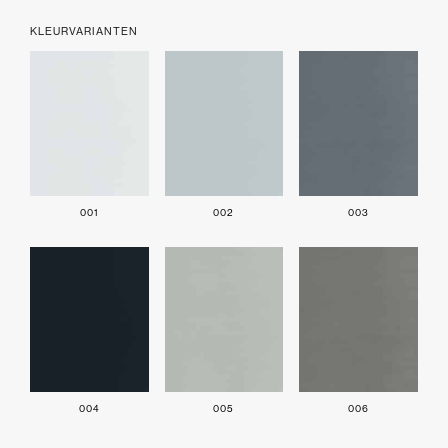
KLEURVARIANTEN
001
002
003
004
005
006