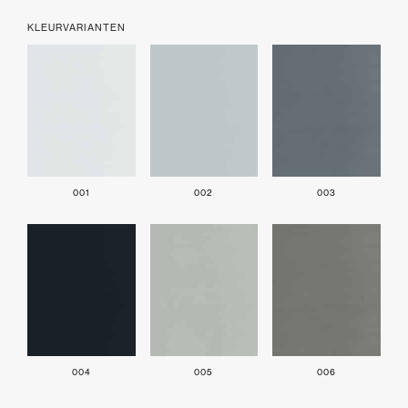
KLEURVARIANTEN
001
002
003
004
005
006