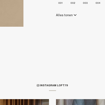
001
002
003
004
Alles tonen
INSTAGRAM LOFT79