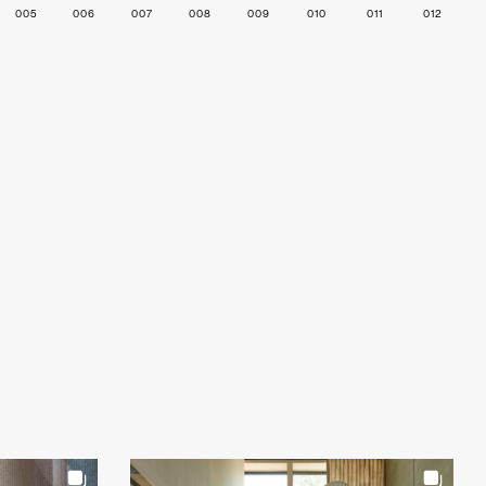
005
006
007
008
009
010
011
012